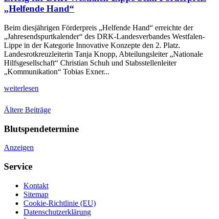
„Helfende Hand“
Beim diesjährigen Förderpreis „Helfende Hand“ erreichte der
„Jahresendspurtkalender“ des DRK-Landesverbandes Westfalen-
Lippe in der Kategorie Innovative Konzepte den 2. Platz.
Landesrotkreuzleiterin Tanja Knopp, Abteilungsleiter „Nationale
Hilfsgesellschaft“ Christian Schuh und Stabsstellenleiter
„Kommunikation“ Tobias Exner...
weiterlesen
Beitragsnavigation
Ältere Beiträge
Blutspendetermine
Anzeigen
Service
Kontakt
Sitemap
Cookie-Richtlinie (EU)
Datenschutzerklärung