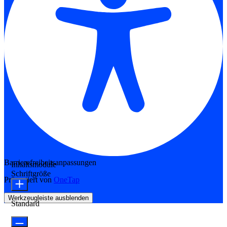
Barrierefreiheitsanpassungen
Inhaltsmodule
Schriftgröße
Präsentiert von
OneTap
Werkzeugleiste ausblenden
Standard