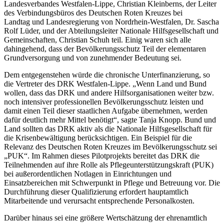
Landesverbandes Westfalen-Lippe, Christian Kleinberns, der Leiter
des Verbindungsbüros des Deutschen Roten Kreuzes bei
Landtag und Landesregierung von Nordrhein-Westfalen, Dr. Sascha
Rolf Lüder, und der Abteilungsleiter Nationale Hilfsgesellschaft und
Gemeinschaften, Christian Schuh teil. Einig waren sich alle
dahingehend, dass der Bevölkerungsschutz Teil der elementaren
Grundversorgung und von zunehmender Bedeutung sei.
Dem entgegenstehen würde die chronische Unterfinanzierung, so
die Vertreter des DRK Westfalen-Lippe. „Wenn Land und Bund
wollen, dass das DRK und andere Hilfsorganisationen weiter bzw.
noch intensiver professionellen Bevölkerungsschutz leisten und
damit einen Teil dieser staatlichen Aufgabe übernehmen, werden
dafür deutlich mehr Mittel benötigt“, sagte Tanja Knopp. Bund und
Land sollten das DRK aktiv als die Nationale Hilfsgesellschaft für
die Krisenbewältigung berücksichtigen. Ein Beispiel für die
Relevanz des Deutschen Roten Kreuzes im Bevölkerungsschutz sei
„PUK“. Im Rahmen dieses Pilotprojekts bereitet das DRK die
Teilnehmenden auf ihre Rolle als Pflegeunterstützungskraft (PUK)
bei außerordentlichen Notlagen in Einrichtungen und
Einsatzbereichen mit Schwerpunkt in Pflege und Betreuung vor. Die
Durchführung dieser Qualifizierung erfordert hauptamtlich
Mitarbeitende und verursacht entsprechende Personalkosten.
Darüber hinaus sei eine größere Wertschätzung der ehrenamtlich