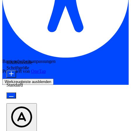
Barrierefreiheitsanpassungen
Inhaltsmodule
Schriftgröße
Präsentiert von
OneTap
Werkzeugleiste ausblenden
Standard