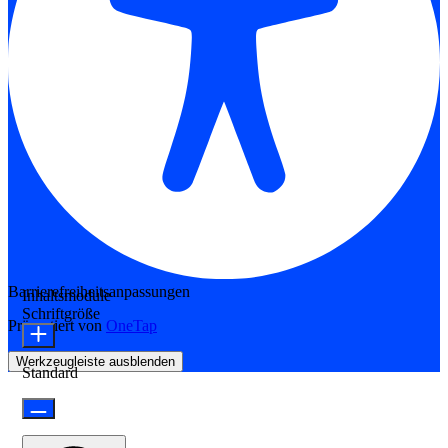
Barrierefreiheitsanpassungen
Inhaltsmodule
Schriftgröße
Präsentiert von
OneTap
Werkzeugleiste ausblenden
Standard