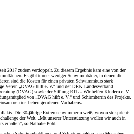
seit 2017 zudem verdoppelt. Zu diesem Ergebnis kam eine von der
chwimmflächen. Es gibt immer weniger Schwimmbäder, in denen die
deren sind die Kosten für einen privaten Schwimmkurs stark
tzige Verein „DVAG hilft e. V.“ und der DRK-Landesverband
beratung (DVAG) sowie der Stiftung RTL – Wir helfen Kindern e. V..
ungsmitglied von „DVAG hilft e. V.“ und Schirmherrin des Projekts,
einsam neu ins Leben gerufenen Vorhabens.
uftakts. Die 30-jährige Extremschwimmerin weiß, wovon sie spricht:
challenge der Welt. „Mit unserer Unterstützung wollen wir auch in
 erhalten“, so Nathalie Pohl.
 „Wir suchen Schwimmheldinnen und Schwimmhelden, also Menschen,