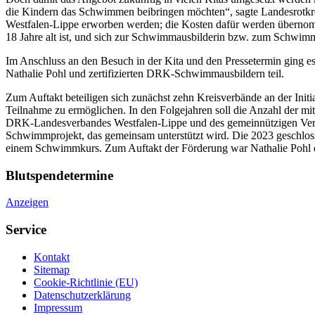
die Kindern das Schwimmen beibringen möchten“, sagte Landesrotkr
Westfalen-Lippe erworben werden; die Kosten dafür werden übernomm
18 Jahre alt ist, und sich zur Schwimmausbilderin bzw. zum Schwimma
Im Anschluss an den Besuch in der Kita und den Pressetermin ging 
Nathalie Pohl und zertifizierten DRK-Schwimmausbildern teil.
Zum Auftakt beteiligen sich zunächst zehn Kreisverbände an der Init
Teilnahme zu ermöglichen. In den Folgejahren soll die Anzahl der m
DRK-Landesverbandes Westfalen-Lippe und des gemeinnützigen Verein
Schwimmprojekt, das gemeinsam unterstützt wird. Die 2023 geschlo
einem Schwimmkurs. Zum Auftakt der Förderung war Nathalie Pohl d
Blutspendetermine
Anzeigen
Service
Kontakt
Sitemap
Cookie-Richtlinie (EU)
Datenschutzerklärung
Impressum