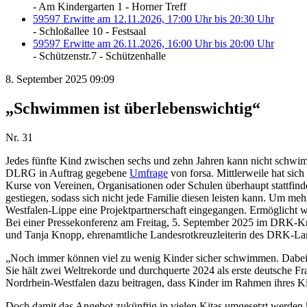
- Am Kindergarten 1 - Horner Treff
59597 Erwitte am 12.11.2026, 17:00 Uhr bis 20:30 Uhr
- Schloßallee 10 - Festsaal
59597 Erwitte am 26.11.2026, 16:00 Uhr bis 20:00 Uhr
- Schützenstr.7 - Schützenhalle
8. September 2025 09:09
„Schwimmen ist überlebenswichtig“
Nr. 31
Jedes fünfte Kind zwischen sechs und zehn Jahren kann nicht schwi
DLRG in Auftrag gegebene
Umfrage
von forsa. Mittlerweile hat sic
Kurse von Vereinen, Organisationen oder Schulen überhaupt stattfin
gestiegen, sodass sich nicht jede Familie diesen leisten kann. Um
Westfalen-Lippe eine Projektpartnerschaft eingegangen. Ermöglicht
Bei einer Pressekonferenz am Freitag, 5. September 2025 im DRK-Kr
und Tanja Knopp, ehrenamtliche Landesrotkreuzleiterin des DRK-La
„Noch immer können viel zu wenig Kinder sicher schwimmen. Dabei ist
Sie hält zwei Weltrekorde und durchquerte 2024 als erste deutsche F
Nordrhein-Westfalen dazu beitragen, dass Kinder im Rahmen ihres K
Doch damit das Angebot zukünftig in vielen Kitas umgesetzt werden