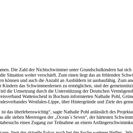
mmen. Die Zahl der Nichtschwimmer unter Grundschulkindern hat sich 
h die Situation weiter verschärft. Zum einen liegt das an fehlenden S
den können und auch die Anzahl an Ausbildern ist ausbaufähig. Zum an
 mehr Kindern das Schwimmenlernen zu ermöglichen, sind der gemeinnü
 wird die Umsetzung durch die Unterstützung der Deutschen Vermögens
eisverband Wattenscheid in Bochum informierten Nathalie Pohl, Gründ
ndesverbandes Westfalen-Lippe, über Hintergründe und Ziele des gem
 das überlebenswichtig“, sagte Nathalie Pohl anlässlich des Projekta
rau alle sieben Meerengen der „Ocean´s Seven“, der härtesten Schwimm
itabesuchs einen Zugang zur Teilnahme an einem Anfängerschwimmkurs
 kann, liegt der aktuelle Fokus noch bei der Suche weiterer Helfer: