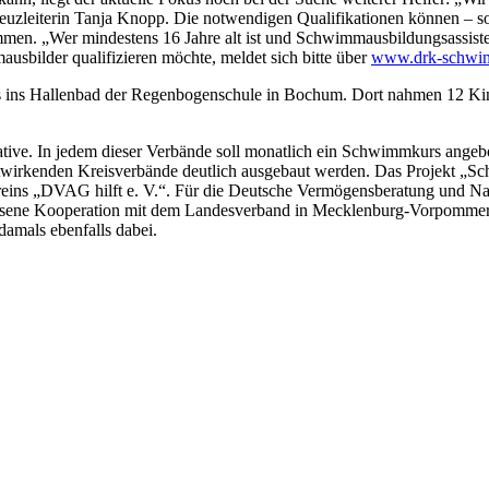
euzleiterin Tanja Knopp. Die notwendigen Qualifikationen können –
en. „Wer mindestens 16 Jahre alt ist und Schwimmausbildungsassisten
usbilder qualifizieren möchte, meldet sich bitte über
www.drk-schwi
es ins Hallenbad der Regenbogenschule in Bochum. Dort nahmen 12 Kin
iative. In jedem dieser Verbände soll monatlich ein Schwimmkurs angeb
itwirkenden Kreisverbände deutlich ausgebaut werden. Das Projekt „Sc
s „DVAG hilft e. V.“. Für die Deutsche Vermögensberatung und Natha
ssene Kooperation mit dem Landesverband in Mecklenburg-Vorpommern 
amals ebenfalls dabei.