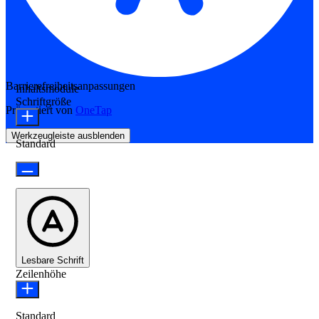
Barrierefreiheitsanpassungen
Inhaltsmodule
Schriftgröße
Präsentiert von
OneTap
Werkzeugleiste ausblenden
Standard
Lesbare Schrift
Zeilenhöhe
Standard