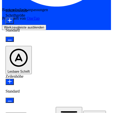
Barrierefreiheitsanpassungen
Inhaltsmodule
Schriftgröße
Präsentiert von
OneTap
Werkzeugleiste ausblenden
Standard
Lesbare Schrift
Zeilenhöhe
Standard