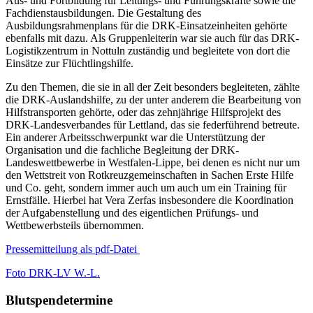
Aus- und Fortbildung für Leitungs- und Führungskräfte sowie die
Fachdienstausbildungen. Die Gestaltung des
Ausbildungsrahmenplans für die DRK-Einsatzeinheiten gehörte
ebenfalls mit dazu. Als Gruppenleiterin war sie auch für das DRK-
Logistikzentrum in Nottuln zuständig und begleitete von dort die
Einsätze zur Flüchtlingshilfe.
Zu den Themen, die sie in all der Zeit besonders begleiteten, zählte
die DRK-Auslandshilfe, zu der unter anderem die Bearbeitung von
Hilfstransporten gehörte, oder das zehnjährige Hilfsprojekt des
DRK-Landesverbandes für Lettland, das sie federführend betreute.
Ein anderer Arbeitsschwerpunkt war die Unterstützung der
Organisation und die fachliche Begleitung der DRK-
Landeswettbewerbe in Westfalen-Lippe, bei denen es nicht nur um
den Wettstreit von Rotkreuzgemeinschaften in Sachen Erste Hilfe
und Co. geht, sondern immer auch um auch um ein Training für
Ernstfälle. Hierbei hat Vera Zerfas insbesondere die Koordination
der Aufgabenstellung und des eigentlichen Prüfungs- und
Wettbewerbsteils übernommen.
Pressemitteilung als pdf-Datei
Foto DRK-LV W.-L.
Blutspendetermine